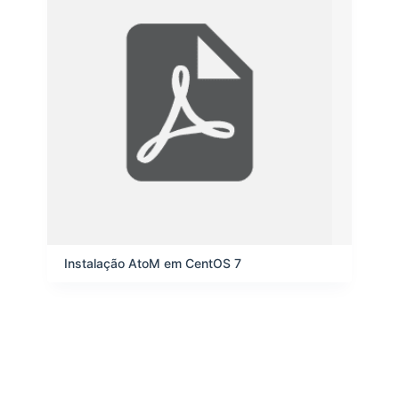
n
o
s
Instalação AtoM em CentOS 7