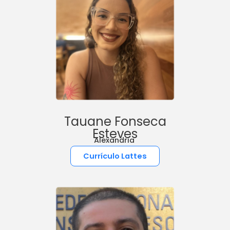
Tauane Fonseca
Esteves
Alexandria
Currículo Lattes