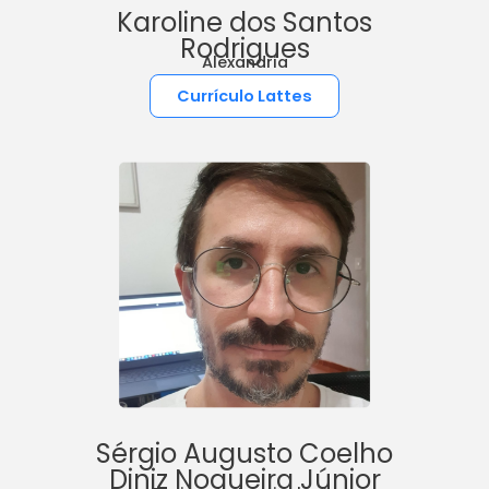
Karoline dos Santos
Rodrigues
Alexandria
Currículo Lattes
Sérgio Augusto Coelho
Diniz Nogueira Júnior