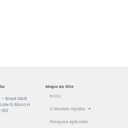
ção
Mapa do Site
Início
F – Brasil SAUS
Lote 6, Bloco H
O Modelo Hipátia
-912
Pesquisa Aplicada