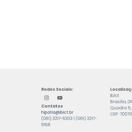
Redes Sociais:
Localiza
Ibict
Brasília, D
Contatos
Quadra 5, 
hipatia@ibict.br
CEP: 70070
(061) 3217-6303 | (061) 3217-
6158