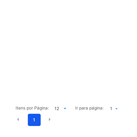
Itens por Página:
Ir para página:
1
1