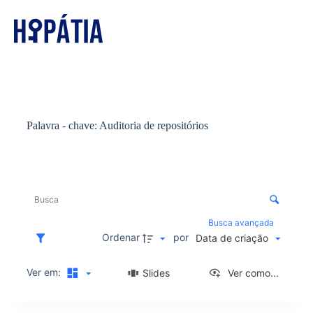
Palavra - chave
Auditoria de repositórios
Início
/
Palavra - chave
/
Auditoria de repositórios
/
Itens
L
i
C
s
o
t
n
Busca avançada
a
t
Ordenar
por
Data de criação
d
r
e
o
i
Ver em:
Slides
Ver como...
l
t
e
e
d