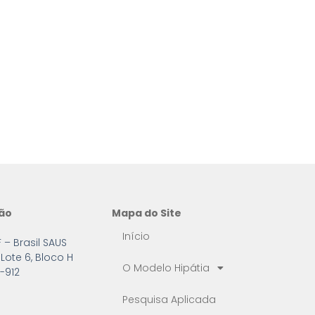
ção
Mapa do Site
Início
F – Brasil SAUS
Lote 6, Bloco H
O Modelo Hipátia
-912
Pesquisa Aplicada