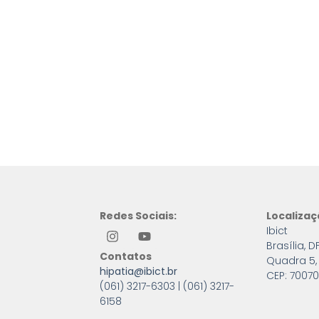
Redes Sociais:
Localiza
Ibict
Brasília, D
Contatos
Quadra 5, 
hipatia@ibict.br
CEP: 70070
(061) 3217-6303 | (061) 3217-
6158